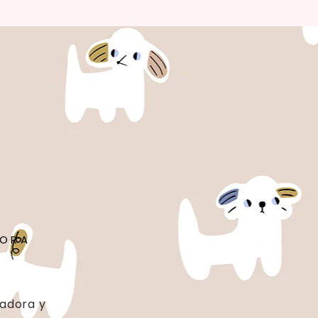
DORA
dadora y