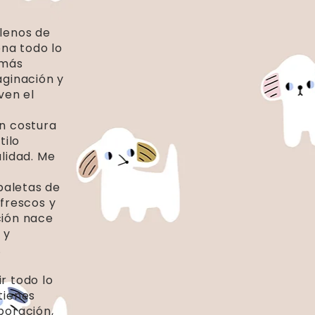
llenos de
ona todo lo
 más
aginación y
ven el
in costura
tilo
alidad. Me
 paletas de
 frescos y
ción nace
 y
.
r todo lo
tienes
boración,