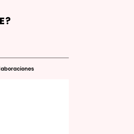
E?
laboraciones