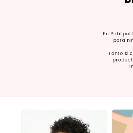
En Petitpat
para ni
Tanto si 
product
i