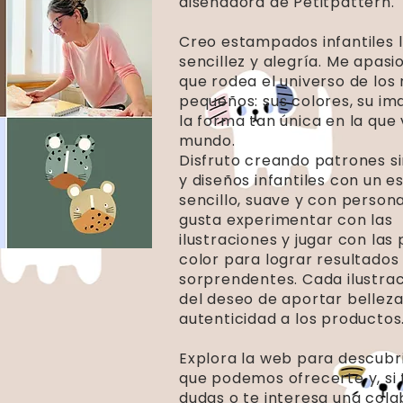
diseñadora de Petitpattern.
Creo estampados infantiles 
sencillez y alegría. Me apasi
que rodea el universo de los
pequeños: sus colores, su im
la forma tan única en la que 
mundo.
Disfruto creando patrones s
y diseños infantiles con un es
sencillo, suave y con person
gusta experimentar con las
ilustraciones y jugar con las
color para lograr resultados
sorprendentes. Cada ilustra
del deseo de aportar belleza
autenticidad a los productos
Explora la web para descubri
que podemos ofrecerte y, si 
dudas o te interesa una cola