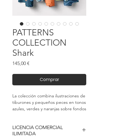
PATTERNS
COLLECTION
Shark
Precio
145,00 €
Comprar
La colección combina ilustraciones de
tiburones y pequeños peces en tonos
azules, verdes y naranjas sobre fondos
que evocan el movimiento del agua.
Se complementa con patrones
LICENCIA COMERCIAL
coordinados de soles minimalistas,
ILIMITADA
ondas orgánicas y un diseño