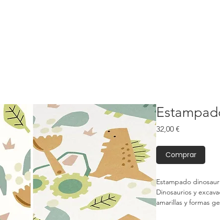
Estampado
Precio
32,00 €
Comprar
Estampado dinosauri
Dinosaurios y excava
amarillas y formas g