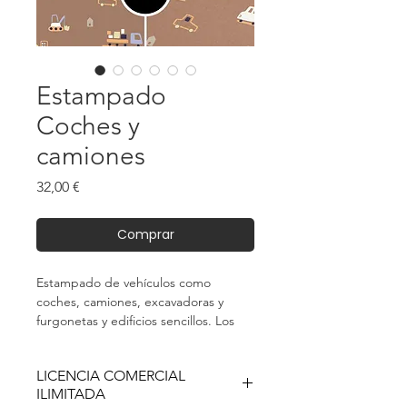
Estampado
Coches y
camiones
Precio
32,00 €
Comprar
Estampado de vehículos como
coches, camiones, excavadoras y
furgonetas y edificios sencillos. Los
colores son suaves, con tonos de
marrón, beige, verde oliva y azul
LICENCIA COMERCIAL
lavanda.
ILIMITADA