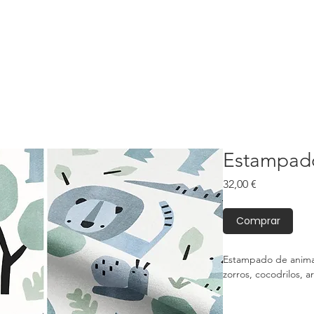
Estampad
Precio
32,00 €
Comprar
Estampado de animal
zorros, cocodrilos, ar