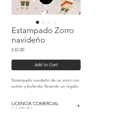
Estampado Zorro
navideño
Price
€32.00
Add to Cart
Estampado navideño de un zorro con
suéter y bufanda, llevando un regalo.
LICENCIA COMERCIAL
ILIMITADA
Este es un producto digital (descarga
¿QUÉ OBTIENE?
instantánea) No se enviará ningún