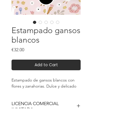
Estampado gansos
blancos
Price
€32.00
Add to Cart
Estampado de gansos blancos con
flores y zanahorias. Dulce y delicado
LICENCIA COMERCIAL
ILIMITADA
Este es un producto digital (descarga
¿QUÉ OBTIENE?
instantánea) No se enviará ningún