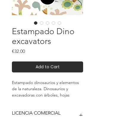
Estampado Dino
excavators
Price
€32.00
Add to Cart
Estampado dinosaurios y elementos
de la naturaleza. Dinosaurios y
excavadoras con árboles, hojas
verdes, flores amarillas y formas
geométricas abstractas.
LICENCIA COMERCIAL
ILIMITADA
Este es un producto digital (descarga