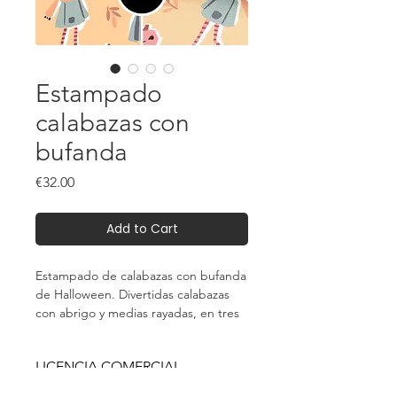
Estampado
calabazas con
bufanda
Price
€32.00
Add to Cart
Estampado de calabazas con bufanda
de Halloween. Divertidas calabazas
con abrigo y medias rayadas, en tres
suaves tonos melocotón y rosa
LICENCIA COMERCIAL
ILIMITADA