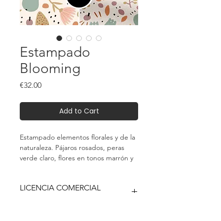
Estampado
Blooming
Price
€32.00
Add to Cart
Estampado elementos florales y de la
naturaleza. Pájaros rosados, peras
verde claro, flores en tonos marrón y
melocotón, ramas con hojas y bayas, y
árboles con un patrón de puntos.
LICENCIA COMERCIAL
Con una paleta de colores terrosos y
ILIMITADA
suaves.
Este es un producto digital (descarga