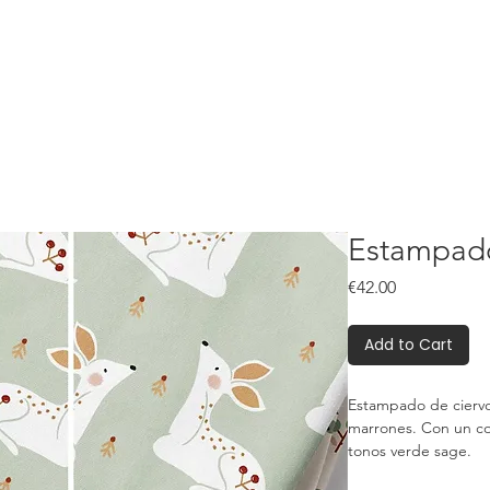
Estampad
Price
€42.00
Add to Cart
Estampado de ciervo
marrones. Con un co
tonos verde sage.