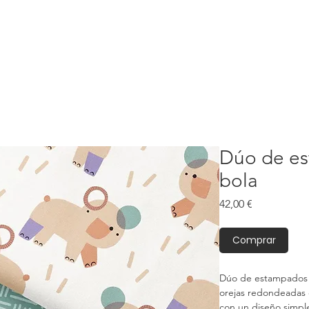
Dúo de e
bola
Precio
42,00 €
Comprar
Dúo de estampados 
orejas redondeadas 
con un diseño simple